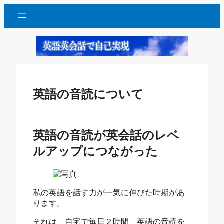
Skip
to
content
英語の音読について
英語の音読が英会話のレベ
ルアップにつながった
私の英語を話す力が一気に伸びた時期があ
ります。
それは、自宅で毎日２時間、英語の音読を